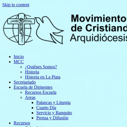
Skip to content
Inicio
MCC
¿Quiénes Somos?
Historia
Historia en La Plata
Secretariado
Escuela de Dirigentes
Recursos Escuela
Areas
Palancas y Liturgia
Cuarto Día
Servicio y Banquito
Prensa y Difusión
Recursos