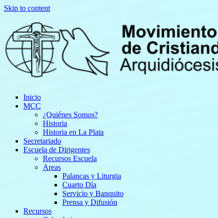
Skip to content
Inicio
MCC
¿Quiénes Somos?
Historia
Historia en La Plata
Secretariado
Escuela de Dirigentes
Recursos Escuela
Areas
Palancas y Liturgia
Cuarto Día
Servicio y Banquito
Prensa y Difusión
Recursos