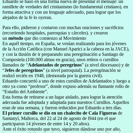
Eduardo se basó en una forma nueva de presentar el mensaje: un
ramillete de verdades del cristianismo (lo fundamental cristiano), en
forma atractiva y con un lenguaje adecuado, para lograr que los
alejados de la fe lo oyeran.
Para ello, pidieron y contaron con muchas oraciones y sacrificios
(recorriendo hospitales, parroquias y cárceles). y crearon
un
método
que dio comienzo al Movimiento
En aquél tiempo, en España, se venían realizando para los jóvenes
de la Acción Católica (con Manuel Aparici a la cabeza en la JACE),
y con la ilusión de ir preparando una peregrinación a Santiago de
Compostela (100.000 almas en gracia), unos retiros o cursillos
llamados de “
Adelantados de peregrinos
” (a nivel diocesano) y de
“
Jefes de peregrinos
” (a nivel parroquial). La peregrinación se
realizó recién en 1948, (demorada por la guerra civil).
Eduardo concurrió a uno de estos cursillos de Adelantados y luego a
otro ya como “profesor”, donde expuso además su flamante rollo de
“Estudio del Ambiente”.
Esta forma de retirarse a un lugar aislado, para lograr la atención
adecuada fue adoptada y adaptada para nuestros Cursillos. Aquellos
eran de una semana, y fueron reducidos por Eduardo a tres días.
El primer cursillo se dio en un chalecito de Cala Figueras
de
Santanyí, Mallorca, del 22 al 24 de agosto de l944 (en el que
participaron 14 jóvenes de entre 14 y 20 años).
Ante el éxito rotundo que tuvo, siguieron dándose uno por año,