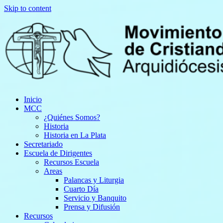
Skip to content
Inicio
MCC
¿Quiénes Somos?
Historia
Historia en La Plata
Secretariado
Escuela de Dirigentes
Recursos Escuela
Areas
Palancas y Liturgia
Cuarto Día
Servicio y Banquito
Prensa y Difusión
Recursos