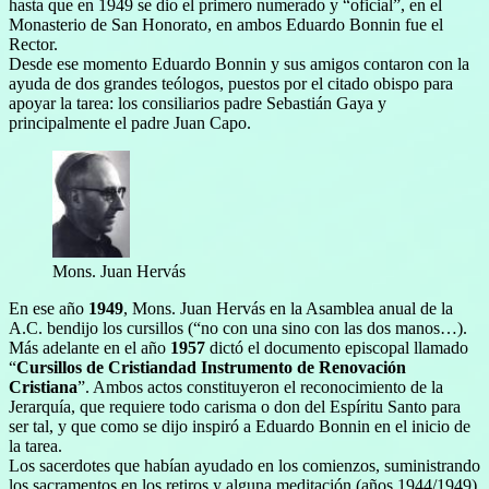
hasta que en 1949 se dio el primero numerado y “oficial”, en el
Monasterio de San Honorato, en ambos Eduardo Bonnin fue el
Rector.
Desde ese momento Eduardo Bonnin y sus amigos contaron con la
ayuda de dos grandes teólogos, puestos por el citado obispo para
apoyar la tarea: los consiliarios padre Sebastián Gaya y
principalmente el padre Juan Capo.
Mons. Juan Hervás
En ese año
1949
, Mons. Juan Hervás en la Asamblea anual de la
A.C. bendijo los cursillos (“no con una sino con las dos manos…).
Más adelante en el año
1957
dictó el documento episcopal llamado
“
Cursillos de Cristiandad Instrumento de Renovación
Cristiana
”. Ambos actos constituyeron el reconocimiento de la
Jerarquía, que requiere todo carisma o don del Espíritu Santo para
ser tal, y que como se dijo inspiró a Eduardo Bonnin en el inicio de
la tarea.
Los sacerdotes que habían ayudado en los comienzos, suministrando
los sacramentos en los retiros y alguna meditación (años 1944/1949)