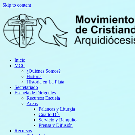
Skip to content
Inicio
MCC
¿Quiénes Somos?
Historia
Historia en La Plata
Secretariado
Escuela de Dirigentes
Recursos Escuela
Areas
Palancas y Liturgia
Cuarto Día
Servicio y Banquito
Prensa y Difusión
Recursos