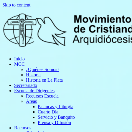
Skip to content
Inicio
MCC
¿Quiénes Somos?
Historia
Historia en La Plata
Secretariado
Escuela de Dirigentes
Recursos Escuela
Areas
Palancas y Liturgia
Cuarto Día
Servicio y Banquito
Prensa y Difusión
Recursos