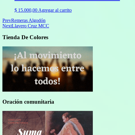
$
15.000,00
Agregar al carrito
Prev
Remeras Algodón
Next
Llavero Cruz MCC
Tienda De Colores
Oración comunitaria