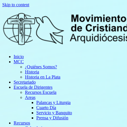
Skip to content
Inicio
MCC
¿Quiénes Somos?
Historia
Historia en La Plata
Secretariado
Escuela de Dirigentes
Recursos Escuela
Areas
Palancas y Liturgia
Cuarto Día
Servicio y Banquito
Prensa y Difusión
Recursos