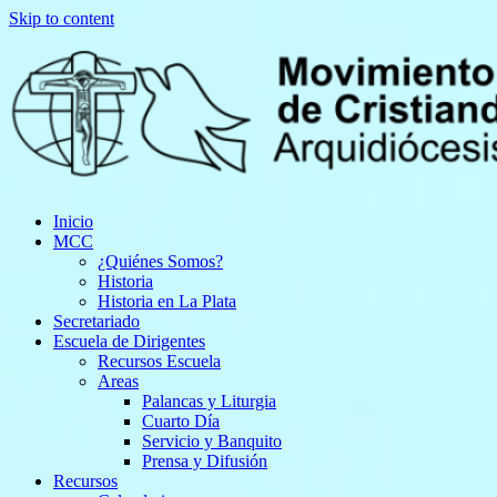
Skip to content
Inicio
MCC
¿Quiénes Somos?
Historia
Historia en La Plata
Secretariado
Escuela de Dirigentes
Recursos Escuela
Areas
Palancas y Liturgia
Cuarto Día
Servicio y Banquito
Prensa y Difusión
Recursos